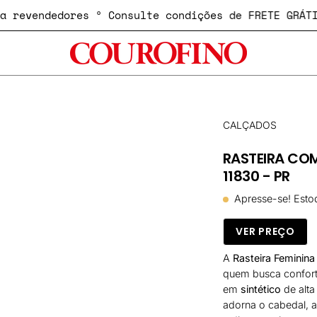
 para revendedores º Consulte condições de FRETE G
Abrir
CALÇADOS
lightbox
RASTEIRA COM
de
11830 - PR
imagem
Apresse-se! Esto
VER PREÇO
A
Rasteira Feminin
quem busca confort
em
sintético
de alta
adorna o cabedal, a