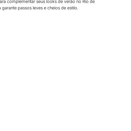
para complementar seus looks de verão no Rio de
"CREATE_
ra garante passos leves e cheios de estilo.
AQUI."}