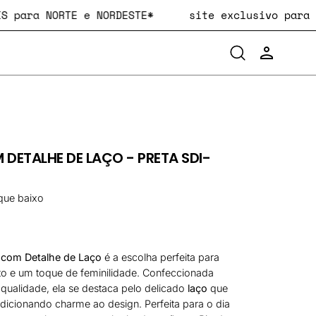
RÁTIS para NORTE e NORDESTE*
site exclusivo p
Abra
{"TITLE"=>
a
"EMAIL"=>"
barra
"PASSWORD
de
"FORGOT_
pesquisa
A
Abrir
SENHA?",
lightbox
"SIGN_IN"=
 DETALHE DE LAÇO - PRETA SDI-
de
"CANCEL"=
imagem
A
LOJA",
que baixo
"GUEST_TI
COMO
CONVIDAD
"GUEST_CO
a com Detalhe de Laço
é a escolha perfeita para
"CREATE_
o e um toque de feminilidade. Confeccionada
TEM
 qualidade, ela se destaca pelo delicado
laço
que
UMA
dicionando charme ao design. Perfeita para o dia
CONTA?",