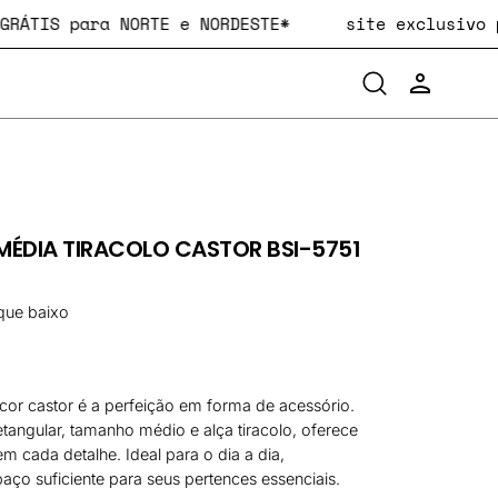
TE GRÁTIS para NORTE e NORDESTE*
site exclusi
Abra
{"TITLE"=>
a
"EMAIL"=>"
barra
"PASSWORD
de
"FORGOT_
pesquisa
A
Abrir
SENHA?",
lightbox
"SIGN_IN"=
MÉDIA TIRACOLO CASTOR BSI-5751
de
"CANCEL"=
imagem
A
LOJA",
que baixo
"GUEST_TI
COMO
CONVIDAD
"GUEST_CO
 cor castor é a perfeição em forma de acessório.
"CREATE_
angular, tamanho médio e alça tiracolo, oferece
TEM
 em cada detalhe. Ideal para o dia a dia,
UMA
ço suficiente para seus pertences essenciais.
CONTA?",