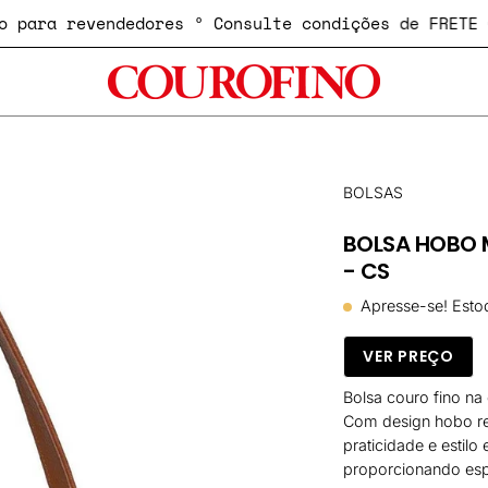
sivo para revendedores º Consulte condições de FRE
Abrir
BOLSAS
lightbox
BOLSA HOBO 
de
- CS
imagem
Apresse-se! Esto
VER PREÇO
Bolsa couro fino na
Com design hobo ret
praticidade e estilo
proporcionando espa