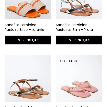
Laranja
Prata
SDI-
SDI-
11543
11535
-
-
Sandália Feminina
Sandália Feminina
LR
PT
Rasteira Slide - Laranja
Rasteiras Slim - Prata
VER PREÇO
VER PREÇO
Sandália
Sandália
ESGOTADO
Feminina
Rasteira
Rasteiras
Dedo
Slim
Fivela
-
-
Ouro
Rosa
SDI-
SDI-
11535
11534
-
-