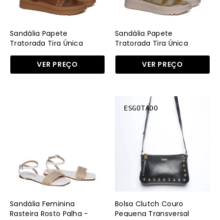
-
-
Castor
Ouro
SDI-
SDI-
Sandália Papete
Sandália Papete
11674
11674
Tratorada Tira Única
Tratorada Tira Única
Tramada - Castor
Tramada - Ouro
-
-
VER PREÇO
VER PREÇO
CS
AU
Sandália
Bolsa
ESGOTADO
Feminina
Clutch
Rasteira
Couro
Rosto
Pequena
Palha
Transversal
-
Preta
Branca
BSI-
SDI-
5873
11641
-
Sandália Feminina
Bolsa Clutch Couro
-
PR
Rasteira Rosto Palha -
Pequena Transversal