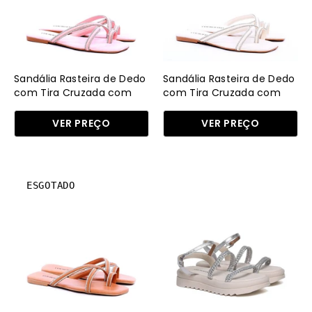
com
com
Tira
Tira
Cruzada
Cruzada
com
com
Strass
Strass
Sandália Rasteira de Dedo
Sandália Rasteira de Dedo
-
-
com Tira Cruzada com
com Tira Cruzada com
Strass - Rosa
Strass - Fenno
Rosa
Fenno
VER PREÇO
VER PREÇO
SDI-
SDI-
11717
11717
-
-
Sandália
Sandália
RS
FE
ESGOTADO
Rasteira
Papete
de
Salto
Dedo
Tratorado
com
com
Tira
Duas
Cruzada
Tiras
com
Tramadas