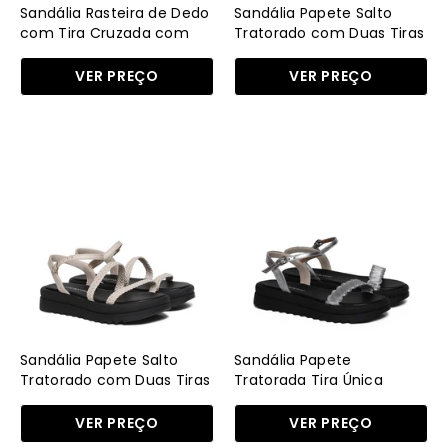
Strass
-
Sandália Rasteira de Dedo
Sandália Papete Salto
-
Prata
com Tira Cruzada com
Tratorado com Duas Tiras
Strass - Castor
Tramadas - Prata
Castor
SDI-
VER PREÇO
VER PREÇO
SDI-
11679
11717
-
-
PT
Sandália
Sandália
CS
Papete
Papete
Salto
Tratorada
Tratorado
Tira
com
Única
Duas
Tramada
Tiras
SDI-
Tramadas
11674
-
-
Sandália Papete Salto
Sandália Papete
Fenno
PT
Tratorado com Duas Tiras
Tratorada Tira Única
Tramadas - Fenno
Tramada SDI-11674 - PT
SDI-
VER PREÇO
VER PREÇO
11679