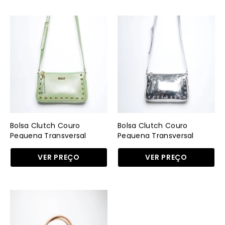
Bolsa
Bolsa
Clutch
Clutch
Couro
Couro
Pequena
Pequena
Transversal
Transversal
Verde
Prata
BSI-
BSI-
5873
5873
-
-
Bolsa Clutch Couro
Bolsa Clutch Couro
VD
PT
Pequena Transversal
Pequena Transversal
Verde BSI-5873 - VD
Prata BSI-5873 - PT
VER PREÇO
VER PREÇO
Bolsa
Tote
Média