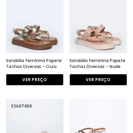
Feminina
Feminina
Papete
Papete
Tachas
Tachas
Diversas
Diversas
-
-
Ouro
Nude
SDI-
SDI-
11546
11546
Sandália Feminina Papete
Sandália Feminina Papete
-
-
Tachas Diversas - Ouro
Tachas Diversas - Nude
AU
NU
VER PREÇO
VER PREÇO
Sandália
Sandália
ESGOTADO
Feminina
Feminina
Rasteira
Rasteiras
Slide
Slim
-
-