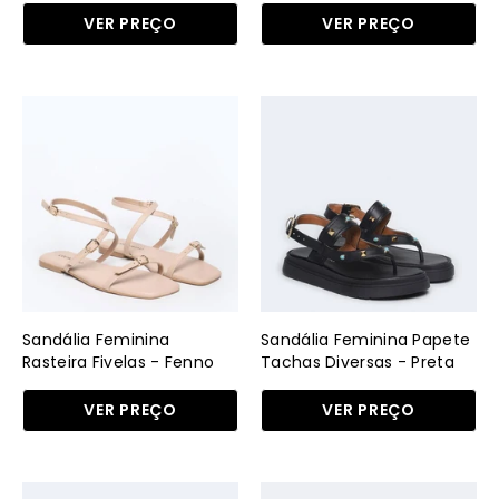
VER PREÇO
VER PREÇO
Sandália
Sandália
Feminina
Feminina
Rasteira
Papete
Fivelas
Tachas
-
Diversas
Fenno
-
SDI-
Preta
11559
SDI-
-
11546
Sandália Feminina
Sandália Feminina Papete
FE
-
Rasteira Fivelas - Fenno
Tachas Diversas - Preta
PR
VER PREÇO
VER PREÇO
Sandália
Sandália