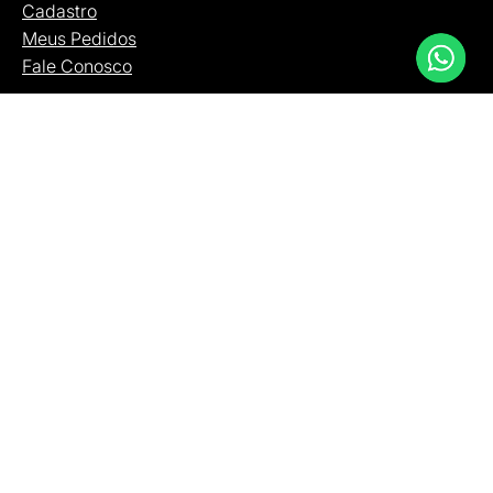
Cadastro
Meus Pedidos
Fale Conosco
CATÁLOGO
Bolsas
Carteiras
Cintos
Mochilas
Necessaires
Pastas
RECEBA OFERTAS
Fique por dentro das novas coleções, produtos e
ofertas exclusivas.