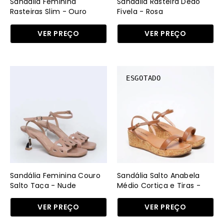
Sandália Feminina
Sandália Rasteira Dedo
AU
RS
Rasteiras Slim - Ouro
Fivela - Rosa
VER PREÇO
VER PREÇO
Sandália
Sandália
ESGOTADO
Feminina
Salto
Couro
Anabela
Salto
Médio
Taça
Cortiça
-
e
Nude
Tiras
SDI-
-
11527
Castor
Sandália Feminina Couro
Sandália Salto Anabela
-
SDI-
Salto Taça - Nude
Médio Cortiça e Tiras -
Castor
NU
11522
VER PREÇO
VER PREÇO
-
CS