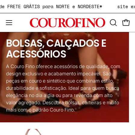
Pular
ições de FRETE GRÁTIS para NORTE e NORDESTE*
para
o
ABRA
Carr
conteúdo
Abra
A
o
BOLSAS, CALÇADOS E
BARRA
menu
DE
de
ACESSÓRIOS
PESQUIS
navegação
A Couro Fino oferece acessórios de qualidade, com
design exclusivo e acabamento impecável. São
peças em couro e sintético que combinam estilo,
durabilidade e sofisticação. Ideal para quem busca
elegância no dia a dia ou para revenda com alto
valor agregado. Descubra bolsas, carteiras e muito
mais com o padrão Couro Fino.