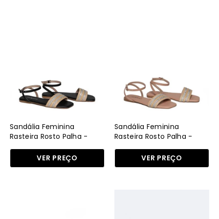
-
FE
Sandália
Sandália
Feminina
Feminina
Rasteira
Rasteira
Rosto
Rosto
Palha
Palha
-
-
Preta
Nude
SDI-
SDI-
11641
11641
Sandália Feminina
Sandália Feminina
-
-
Rasteira Rosto Palha -
Rasteira Rosto Palha -
Preta
Nude
PR
NU
VER PREÇO
VER PREÇO
Sandália
Sandália
Feminina
Feminina