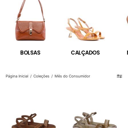
BOLSAS
CALÇADOS
Página Inicial
/
Coleções
/
Mês do Consumidor
Sandália
Sandália
Papete
Papete
Tratorada
Tratorada
Tira
Tira
Única
Única
Tramada
Tramada