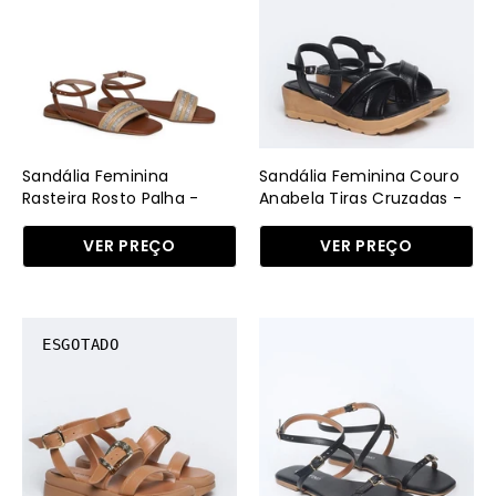
Rasteira
Couro
Rosto
Anabela
Palha
Tiras
-
Cruzadas
Castor
-
SDI-
Preta
11641
SDI-
Sandália Feminina
Sandália Feminina Couro
-
11576
Rasteira Rosto Palha -
Anabela Tiras Cruzadas -
Castor
Preta
CS
-
VER PREÇO
VER PREÇO
PR
Sandália
Sandália
ESGOTADO
Feminina
Feminina
Papete
Rasteira
Tachas
Fivelas
Diversas
-
-
Preta