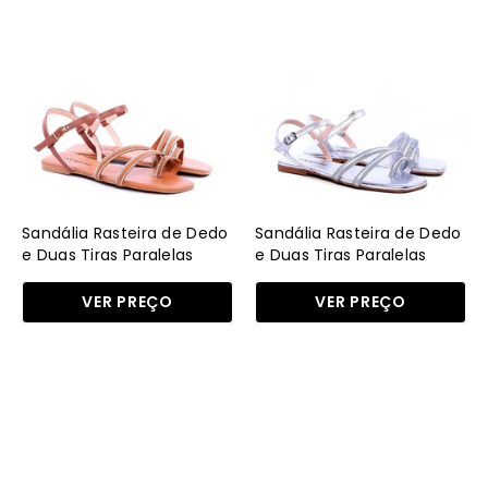
Sandália
Sandália
Rasteira
Rasteira
de
de
Dedo
Dedo
e
e
Duas
Duas
Tiras
Tiras
Paralelas
Paralelas
com
com
Sandália Rasteira de Dedo
Sandália Rasteira de Dedo
Strass
Strass
e Duas Tiras Paralelas
e Duas Tiras Paralelas
com Strass SDI-11718 - CS
com Strass - Prata
SDI-
-
VER PREÇO
VER PREÇO
11718
Prata
-
SDI-
CS
11718
Sandália
Sandália
-
Rasteira
Rasteira
PT
de
de
Dedo
Dedo