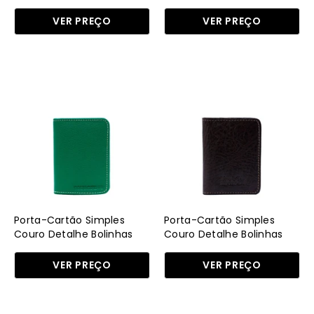
Branca
Preta BSI-5873 - PR
BR
VER PREÇO
VER PREÇO
Porta-
Porta-
Cartão
Cartão
Simples
Simples
Couro
Couro
Detalhe
Detalhe
Bolinhas
Bolinhas
Verde
Cacau
PRI-
PRI-
063
063
Porta-Cartão Simples
Porta-Cartão Simples
-
-
Couro Detalhe Bolinhas
Couro Detalhe Bolinhas
Verde PRI-063 - VD
Cacau PRI-063 - CA
VD
CA
VER PREÇO
VER PREÇO