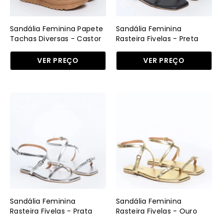
Castor
SDI-
SDI-
11559
11567
-
Sandália Feminina Papete
Sandália Feminina
-
PR
Tachas Diversas - Castor
Rasteira Fivelas - Preta
CS
VER PREÇO
VER PREÇO
Sandália
Sandália
Feminina
Feminina
Rasteira
Rasteira
Fivelas
Fivelas
-
-
Prata
Ouro
SDI-
SDI-
11559
11559
-
-
Sandália Feminina
Sandália Feminina
PT
AU
Rasteira Fivelas - Prata
Rasteira Fivelas - Ouro