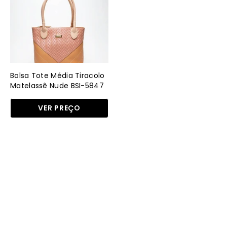
Tiracolo
Matelassê
Nude
BSI-
5847
-
Bolsa Tote Média Tiracolo
NU
Matelassê Nude BSI-5847
- NU
VER PREÇO