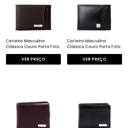
Couro
Couro
Porta
Porta
Foto
Foto
Cacau
Preta
CAI-
CAI-
067
067
Carteira Masculina
Carteira Masculina
-
-
Clássica Couro Porta Foto
Clássica Couro Porta Foto
Cacau CAI-067 - CA
Preta CAI-067 - PR
CA
PR
VER PREÇO
VER PREÇO
Carteira
Carteira
Masculina
Masculina
Porta
Couro
Cheque
Porta
Porta
Cartão
Cartão
-
Couro
Preta