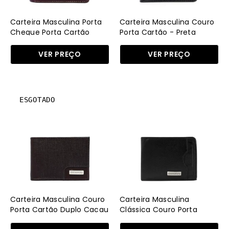
Cacau
CAI-
CAI-
291
Carteira Masculina Porta
Carteira Masculina Couro
128
-
Cheque Porta Cartão
Porta Cartão - Preta
Couro Cacau CAI-128 - CA
-
PR
VER PREÇO
VER PREÇO
CA
Carteira
Carteira
ESGOTADO
Masculina
Masculina
Couro
Clássica
Porta
Couro
Cartão
Porta
Duplo
Cartão
Cacau
Preta
CAI-
CAI-
106
244
Carteira Masculina Couro
Carteira Masculina
-
-
Porta Cartão Duplo Cacau
Clássica Couro Porta
CAI-106 - CA
Cartão Preta CAI-244 - PR
CA
PR