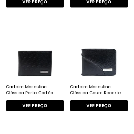
VER PREÇO
VER PREÇO
Carteira
Carteira
Masculina
Masculina
Clássica
Clássica
Porta
Couro
Cartão
Recorte
Preta
Frontal
CAI-
Preta
551
CAI-
-
548
Carteira Masculina
Carteira Masculina
PR
-
Clássica Porta Cartão
Clássica Couro Recorte
Preta CAI-551 - PR
Frontal Preta CAI-548 - PR
PR
VER PREÇO
VER PREÇO
Carteira
Carteira