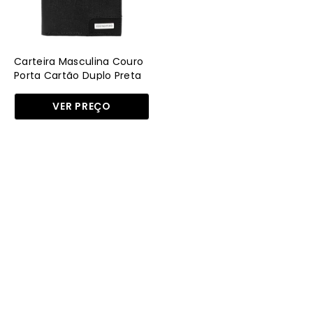
Duplo
Preta
CAI-
106
Carteira Masculina Couro
-
Porta Cartão Duplo Preta
CAI-106 - PR
PR
VER PREÇO