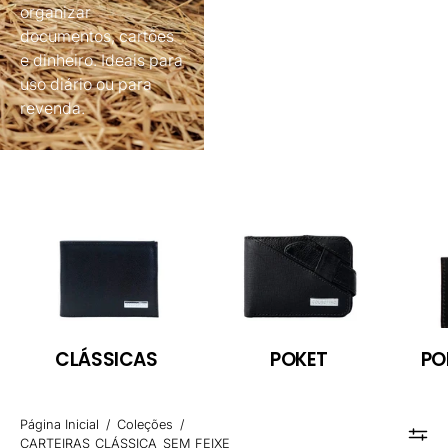
organizar
documentos, cartões
e dinheiro. Ideais para
uso diário ou para
revenda.
CLÁSSICAS
POKET
PO
Página Inicial
/
Coleções
/
CARTEIRAS_CLÁSSICA_SEM FEIXE