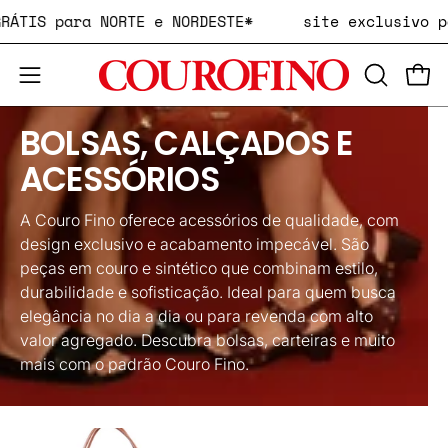
Pular
 GRÁTIS para NORTE e NORDESTE*
site exclusivo
para
o
ABRA
Carr
conteúdo
Abra
A
o
BOLSAS, CALÇADOS E
BARRA
menu
DE
de
ACESSÓRIOS
PESQUIS
navegação
A Couro Fino oferece acessórios de qualidade, com
design exclusivo e acabamento impecável. São
peças em couro e sintético que combinam estilo,
durabilidade e sofisticação. Ideal para quem busca
elegância no dia a dia ou para revenda com alto
valor agregado. Descubra bolsas, carteiras e muito
mais com o padrão Couro Fino.