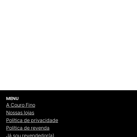
MENU
A Couro Fino
Nossas lojas
Política de privacidade
Política de revenda
Já sou revendedor(a)