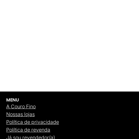
MENU
A Couro Fino
Nossas lojas
Política de privacidade
Política de revenda
Já sou revendedor(a)