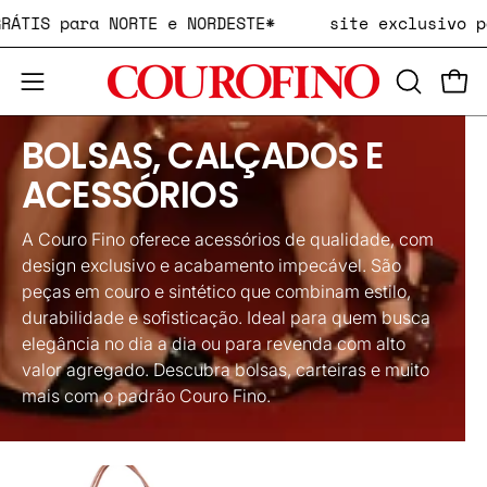
Pular
 GRÁTIS para NORTE e NORDESTE*
site exclusivo
para
o
ABRA
Carr
conteúdo
Abra
A
o
BOLSAS, CALÇADOS E
BARRA
menu
DE
de
ACESSÓRIOS
PESQUIS
navegação
A Couro Fino oferece acessórios de qualidade, com
design exclusivo e acabamento impecável. São
peças em couro e sintético que combinam estilo,
durabilidade e sofisticação. Ideal para quem busca
elegância no dia a dia ou para revenda com alto
valor agregado. Descubra bolsas, carteiras e muito
mais com o padrão Couro Fino.