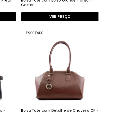
 Preta
Bolsa Tote com Bolso Grande Frontal -
Castor
VER PREÇO
Bolsa
ESGOTADO
Tote
com
Detalhe
de
Chaveiro
CF
-
Castor
BSI-
6176
-
CS
s -
Bolsa Tote com Detalhe de Chaveiro CF -