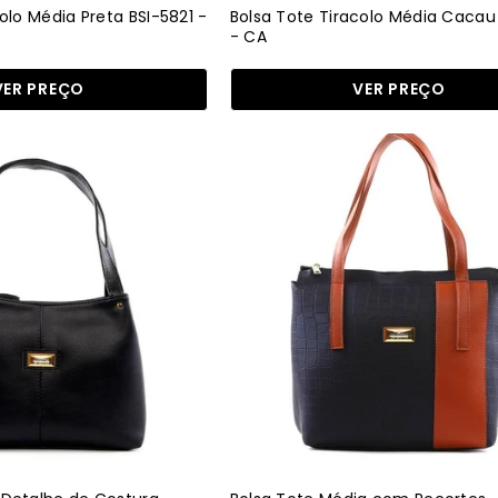
olo Média Preta BSI-5821 -
Bolsa Tote Tiracolo Média Cacau
- CA
VER PREÇO
VER PREÇO
Bolsa
Bolsa
Tote
Tote
com
Média
Detalhe
com
de
Recortes
Costura
-
-
Preta
Preta
BSI-
BSI-
6397
6425
-
-
PR
PR