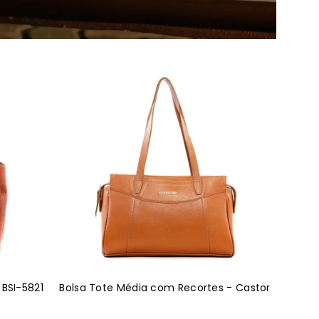
Bolsa
Tote
Média
com
Recortes
-
Castor
BSI-
6453
-
CS
 BSI-5821
Bolsa Tote Média com Recortes - Castor