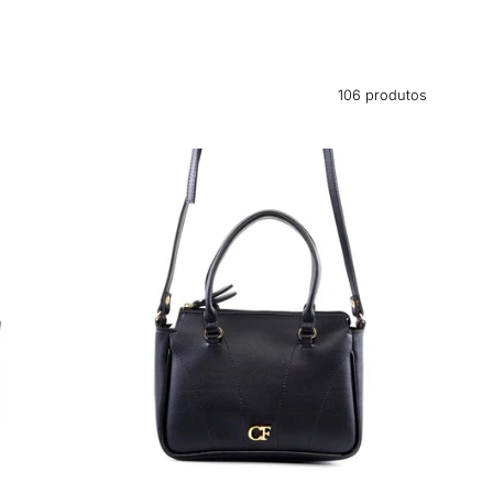
106 produtos
Bolsa
Clutch
em
Matelassê
com
Spikes
-
Preta
BS-
6157
-
PR