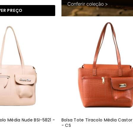
Conferir coleção >
VER PREÇO
Bolsa
Bolsa
Tote
Tote
Tiracolo
Tiracolo
Média
Média
Nude
Castor
BSI-
BSI-
5821
5821
-
-
NU
CS
colo Média Nude BSI-5821 -
Bolsa Tote Tiracolo Média Castor
- CS