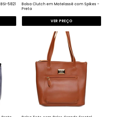
 BSI-5821
Bolsa Clutch em Matelassê com Spikes -
Preta
VER PREÇO
Bolsa
Tote
com
Bolso
Grande
Frontal
-
Castor
BSI-
5470
-
CS