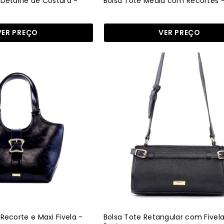
Detalhe de Costura -
Bolsa Tote Média com Recortes -
VER PREÇO
VER PREÇO
Bolsa
Bolsa
Tote
Tote
com
Retangular
Recorte
com
e
Fivelas
Maxi
-
Fivela
Preta
-
BSI-
Preta
6201
BSI-
-
6360
PR
-
PR
Recorte e Maxi Fivela -
Bolsa Tote Retangular com Fivela