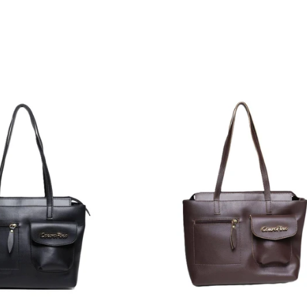
Bolsa
Bolsa
Tote
Tote
Tiracolo
Tiracolo
Média
Média
Preta
Cacau
BSI-
BSI-
5821
5821
-
-
PR
CA