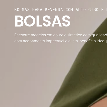
BOLSAS PARA REVENDA COM ALTO GIRO E 
BOLSAS
Encontre modelos em couro e sintético com qualidade
com acabamento impecável e custo-benefício ideal 