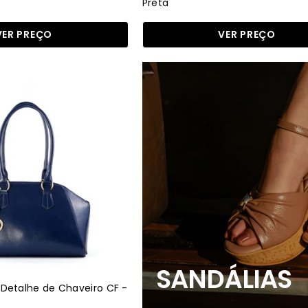
Preta
VER PREÇO
VER PREÇO
Bolsa
Sandálias
Tote
com
Detalhe
de
Chaveiro
CF
-
Azul
BSI-
6176
-
SANDÁLIAS
AZ
Detalhe de Chaveiro CF -