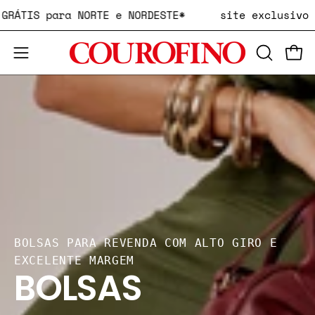
Pular
TE GRÁTIS para NORTE e NORDESTE*
site exclusiv
para
o
ABRA
Carr
conteúdo
Abra
A
o
BARRA
menu
DE
de
PESQUIS
navegação
BOLSAS PARA REVENDA COM ALTO GIRO E
EXCELENTE MARGEM
BOLSAS