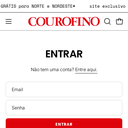
Pular
E GRÁTIS para NORTE e NORDESTE*
site exclusivo
para
o
ABRA
Carr
conteúdo
Abra
A
o
BARRA
menu
DE
de
ENTRAR
PESQUIS
navegação
Não tem uma conta?
Entre aqui.
Email
Senha
ENTRAR