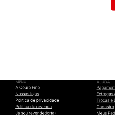
MENU
AJUDA
A Couro Fino
Pagamen
Nossas lojas
Entregas 
Política de privacidade
Trocas e
Política de revenda
Cadastro
Já sou revendedor(a)
Meus Ped