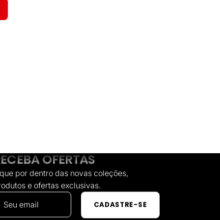
"CREATE_
AQUI."}
RECEBA OFERTAS
ique por dentro das novas coleções,
rodutos e ofertas exclusivas.
CADASTRE-SE