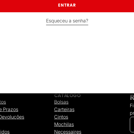
ENTRAR
Esqueceu a senha?
CATÁLOGO
tos
Bolsas
F
e Prazos
Carteiras
p
 Devoluções
Cintos
Mochilas
idos
Necessaires