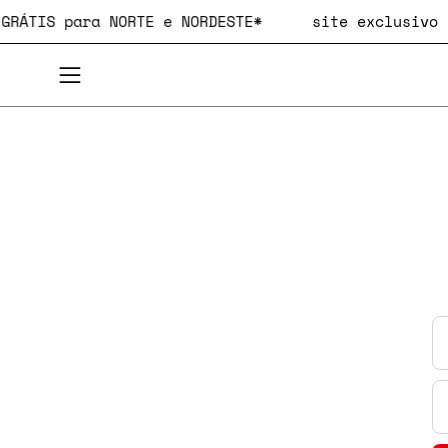
Pular
E GRÁTIS para NORTE e NORDESTE*
site exclusiv
para
o
conteúdo
Abra
o
menu
de
navegação